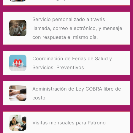
Servicio personalizado a través
llamada, correo electrónico, y mensaje
con respuesta el mismo día.
Coordinación de Ferias de Salud y
Servicios Preventivos
Administración de Ley COBRA libre de
costo
Visitas mensuales para Patrono